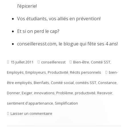
l’épicerie!
Vos étudiants, vos alliés en prévention!
Et si on perd le cap?
conseilleresst.com, le blogue qui fête ses 4 ans!
Publié
15 juillet 2011
Auteur
conseilleresst
Catégories
Bien-être
,
Comité SST
,
Employés
le
,
Employeurs
,
Productivité
,
Récits personnels
Étiquettes
bien-
être employés
,
Bienfaits
,
Comité social
,
comités SST
,
Constance
,
Donner
,
Exiger
,
innovations
,
Problème
,
productivité
,
Recevoir
,
sentiment d'appartenance
,
Simplification
Laisser un commentaire
sur Donner pour recevoir au lieu d’exiger