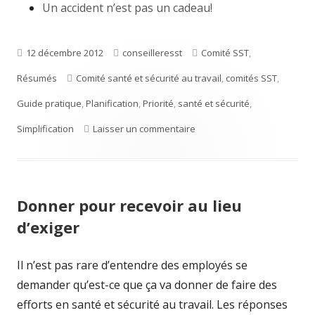
Un accident n’est pas un cadeau!
Publié
12 décembre 2012
Auteur
conseilleresst
Catégories
Comité SST
,
Résumés
le
Étiquettes
Comité santé et sécurité au travail
,
comités SST
,
Guide pratique
,
Planification
,
Priorité
,
santé et sécurité
,
Simplification
Laisser un commentaire
sur Le comité de santé et s
Donner pour recevoir au lieu
d’exiger
Il n’est pas rare d’entendre des employés se
demander qu’est-ce que ça va donner de faire des
efforts en santé et sécurité au travail. Les réponses