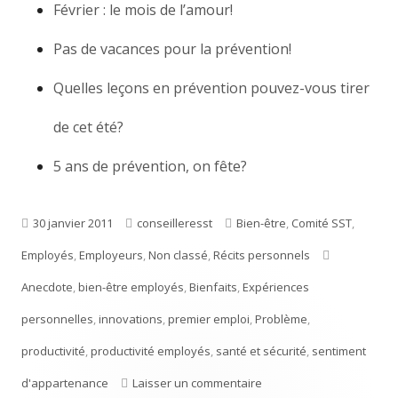
Février : le mois de l’amour!
Pas de vacances pour la prévention!
Quelles leçons en prévention pouvez-vous tirer
de cet été?
5 ans de prévention, on fête?
Publié
30 janvier 2011
Auteur
conseilleresst
Catégories
Bien-être
,
Comité SST
,
Employés
le
,
Employeurs
,
Non classé
,
Récits personnels
Étiquettes
Anecdote
,
bien-être employés
,
Bienfaits
,
Expériences
personnelles
,
innovations
,
premier emploi
,
Problème
,
productivité
,
productivité employés
,
santé et sécurité
,
sentiment
d'appartenance
Laisser un commentaire
sur Dans la vraie vie… pa