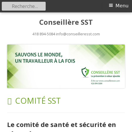
Rechercher :
Menu
Menu
principal
Aller
Conseillère SST
au
418 894-5084 info@conseilleresst.com
contenu
CATÉGORIE :
COMITÉ SST
Le comité de santé et sécurité en