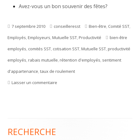
Avez-vous un bon souvenir des fêtes?
Publié
7 septembre 2010
Auteur
conseilleresst
Catégories
Bien-être
,
Comité SST
,
Employés
le
,
Employeurs
,
Mutuelle SST
,
Productivité
Étiquettes
bien-être
employés
,
comités SST
,
cotisation SST
,
Mutuelle SST
,
productivité
employés
,
rabais mutuelle
,
rétention d'employés
,
sentiment
d'appartenance
,
taux de roulement
Laisser un commentaire
sur Pourquoi investir dans votre santé et sé
RECHERCHE
Colonne