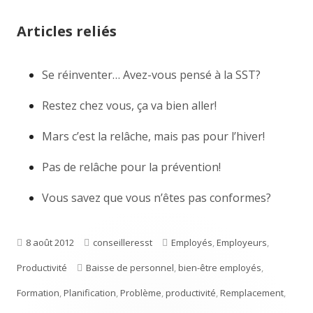
Articles reliés
Se réinventer… Avez-vous pensé à la SST?
Restez chez vous, ça va bien aller!
Mars c’est la relâche, mais pas pour l’hiver!
Pas de relâche pour la prévention!
Vous savez que vous n’êtes pas conformes?
Publié
8 août 2012
Auteur
conseilleresst
Catégories
Employés
,
Employeurs
,
Productivité
le
Étiquettes
Baisse de personnel
,
bien-être employés
,
Formation
,
Planification
,
Problème
,
productivité
,
Remplacement
,