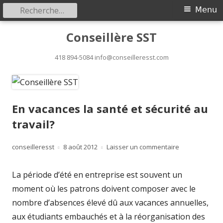
Rechercher :
Menu
Menu
principal
Aller
Conseillère SST
au
418 894-5084 info@conseilleresst.com
contenu
En vacances la santé et sécurité au
travail?
Auteur
conseilleresst
Publié
8 août 2012
Laisser un commentaire
sur En vacance
le
La période d’été en entreprise est souvent un
moment où les patrons doivent composer avec le
nombre d’absences élevé dû aux vacances annuelles,
aux étudiants embauchés et à la réorganisation des