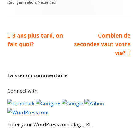
Réorganisation
,
Vacances
Article
3 ans plus tard, on
Article
Combien de
Navigation
fait quoi?
précédent :
secondes vaut votre
suivant :
de
vie?
l’article
Laisser un commentaire
Connect with
Enter your WordPress.com blog URL