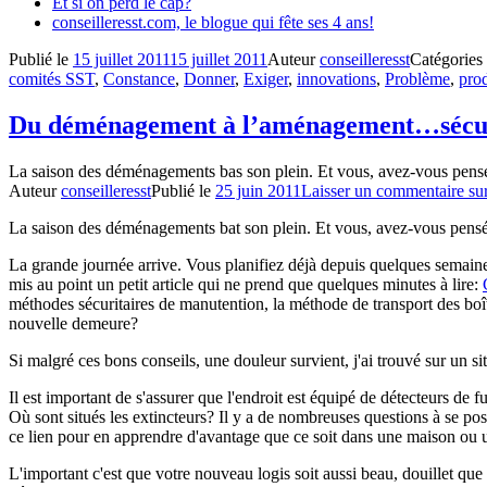
Et si on perd le cap?
conseilleresst.com, le blogue qui fête ses 4 ans!
Publié le
15 juillet 2011
15 juillet 2011
Auteur
conseilleresst
Catégories
comités SST
,
Constance
,
Donner
,
Exiger
,
innovations
,
Problème
,
prod
Du déménagement à l’aménagement…sécur
La saison des déménagements bas son plein. Et vous, avez-vous pensé
Auteur
conseilleresst
Publié le
25 juin 2011
Laisser un commentaire
su
La saison des déménagements bat son plein. Et vous, avez-vous pensé
La grande journée arrive. Vous planifiez déjà depuis quelques semaine
mis au point un petit article qui ne prend que quelques minutes à lire:
méthodes sécuritaires de manutention, la méthode de transport des boî
nouvelle demeure?
Si malgré ces bons conseils, une douleur survient, j'ai trouvé sur un si
Il est important de s'assurer que l'endroit est équipé de détecteurs de
Où sont situés les extincteurs? Il y a de nombreuses questions à se po
ce lien pour en apprendre d'avantage que ce soit dans une maison ou 
L'important c'est que votre nouveau logis soit aussi beau, douillet que 