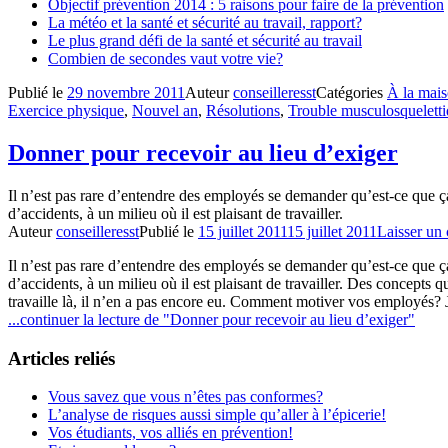
Objectif prévention 2014 : 5 raisons pour faire de la prévention
La météo et la santé et sécurité au travail, rapport?
Le plus grand défi de la santé et sécurité au travail
Combien de secondes vaut votre vie?
Publié le
29 novembre 2011
Auteur
conseilleresst
Catégories
À la mai
Exercice physique
,
Nouvel an
,
Résolutions
,
Trouble musculosquelett
Donner pour recevoir au lieu d’exiger
Il n’est pas rare d’entendre des employés se demander qu’est-ce que ça 
d’accidents, à un milieu où il est plaisant de travailler.
Auteur
conseilleresst
Publié le
15 juillet 2011
15 juillet 2011
Laisser un
Il n’est pas rare d’entendre des employés se demander qu’est-ce que ça 
d’accidents, à un milieu où il est plaisant de travailler. Des concepts
travaille là, il n’en a pas encore eu. Comment motiver vos employés? J
...continuer la lecture de
"Donner pour recevoir au lieu d’exiger"
Articles reliés
Vous savez que vous n’êtes pas conformes?
L’analyse de risques aussi simple qu’aller à l’épicerie!
Vos étudiants, vos alliés en prévention!