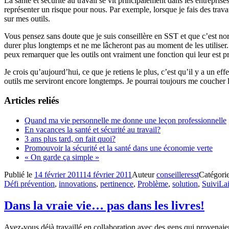
La santé et sécurité au travail se vit principalement dans les entrepris
représenter un risque pour nous. Par exemple, lorsque je fais des travau
sur mes outils.
Vous pensez sans doute que je suis conseillère en SST et que c’est nor
durer plus longtemps et ne me lâcheront pas au moment de les utiliser. 
peux remarquer que les outils ont vraiment une fonction qui leur est pr
Je crois qu’aujourd’hui, ce que je retiens le plus, c’est qu’il y a un 
outils me serviront encore longtemps. Je pourrai toujours me coucher l
Articles reliés
Quand ma vie personnelle me donne une leçon professionnelle
En vacances la santé et sécurité au travail?
3 ans plus tard, on fait quoi?
Promouvoir la sécurité et la santé dans une économie verte
« On garde ça simple »
Publié le
14 février 2011
14 février 2011
Auteur
conseilleresst
Catégori
Défi prévention
,
innovations
,
pertinence
,
Problème
,
solution
,
Suivi
La
Dans la vraie vie… pas dans les livres!
Avez-vous déjà travaillé en collaboration avec des gens qui provenaien