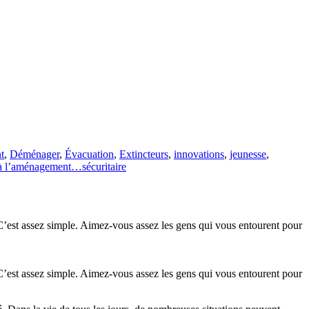
t
,
Déménager
,
Évacuation
,
Extincteurs
,
innovations
,
jeunesse
,
 l’aménagement…sécuritaire
l? C’est assez simple. Aimez-vous assez les gens qui vous entourent pour
l? C’est assez simple. Aimez-vous assez les gens qui vous entourent pour