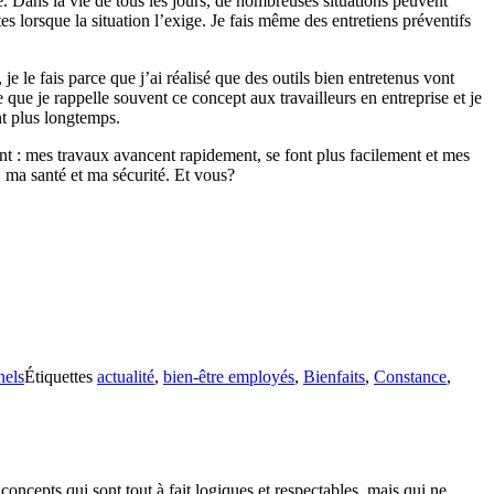
té. Dans la vie de tous les jours, de nombreuses situations peuvent
es lorsque la situation l’exige. Je fais même des entretiens préventifs
le fais parce que j’ai réalisé que des outils bien entretenus vont
 que je rappelle souvent ce concept aux travailleurs en entreprise et je
nt plus longtemps.
ment : mes travaux avancent rapidement, se font plus facilement et mes
, ma santé et ma sécurité. Et vous?
nels
Étiquettes
actualité
,
bien-être employés
,
Bienfaits
,
Constance
,
oncepts qui sont tout à fait logiques et respectables, mais qui ne