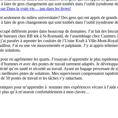
à faire de gros changements qui sont tombés dans l’oubli (syndrome de 
sur Dans la vraie vie… pas dans les livres!
t seulement du milieu universitaire? Des gens qui ont appris de grands c
à faire de gros changements qui sont tombés dans l’oubli (syndrome de 
cupé différents postes dans beaucoup de domaines. J’ai fait des biscuit
de bureaux chez RB tek à St-Romuald, de l’assemblage chez Canimex à 
ue j’ai passées à arpenter les couloirs de l’Usine Kraft à Ville-Mont-R
lleur. J’ai eu une vie mouvementée et palpitante. J’y ai appris tellement
de solutions.
is pour en agrémenter les quarts. J’essayais d’apprendre le plus rapidemen
’hommes et avec des postes de travail rarement adaptés. Je développais
tivité qu’en santé et sécurité au travail. Ayant un bagage provenant de m
meilleures pistes de solutions. Mes superviseurs comprenaient rapideme
e 50 postes de travail et les tâches s’y rattachant.
n pratiques pour m’apprendre à nommer mes expériences vécues à l’aide
este plus qu’à m’asseoir confortablement à mon clavier…