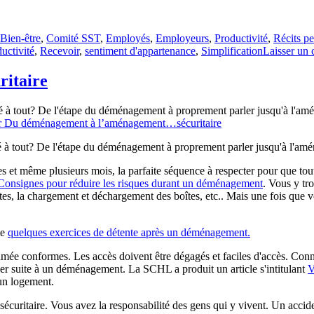
Bien-être
,
Comité SST
,
Employés
,
Employeurs
,
Productivité
,
Récits p
uctivité
,
Recevoir
,
sentiment d'appartenance
,
Simplification
Laisser un
itaire
 à tout? De l'étape du déménagement à proprement parler jusqu'à l'am
r Du déménagement à l’aménagement…sécuritaire
 à tout? De l'étape du déménagement à proprement parler jusqu'à l'amé
s et même plusieurs mois, la parfaite séquence à respecter pour que to
Consignes pour réduire les risques durant un déménagement
. Vous y tr
tes, la chargement et déchargement des boîtes, etc.. Mais une fois que 
te
quelques exercices de détente après un déménagement.
 fumée conformes. Les accès doivent être dégagés et faciles d'accès. Con
ser suite à un déménagement. La SCHL a produit un article s'intitulant
V
un logement.
sécuritaire. Vous avez la responsabilité des gens qui y vivent. Un acciden