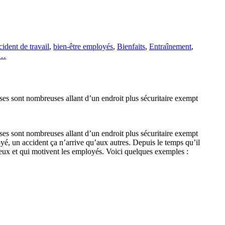
ident de travail
,
bien-être employés
,
Bienfaits
,
Entraînement
,
n…
nses sont nombreuses allant d’un endroit plus sécuritaire exempt
nses sont nombreuses allant d’un endroit plus sécuritaire exempt
oyé, un accident ça n’arrive qu’aux autres. Depuis le temps qu’il
 eux et qui motivent les employés. Voici quelques exemples :