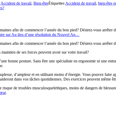
,
Accident de travail
,
Bien-être
Étiquettes
Accident de travail
,
bien-être 
es?
semaines afin de commencer l’année du bon pied? Désirez-vous arrêter 
ire
sur Au lieu d’une résolution du Nouvel An…
semaines afin de commencer l’année du bon pied? Désirez-vous arrêter 
aintien de ses forces peuvent avoir sur votre travail?
ne bonne posture. Sans être une spécialiste en ergonomie ni une entra
ue.
plesse, d’ampleur et en utilisant moins d’énergie. Vous pouvez faire ap
deront dans vos tâches quotidiennes. Des exercices peuvent même être fa
s de risque de troubles musculosquelettiques, moins de dangers de blessur
cœur
.