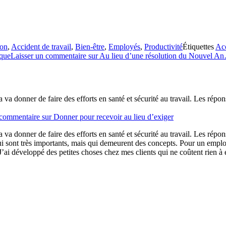
son
,
Accident de travail
,
Bien-être
,
Employés
,
Productivité
Étiquettes
Acc
ique
Laisser un commentaire
sur Au lieu d’une résolution du Nouvel A
va donner de faire des efforts en santé et sécurité au travail. Les répo
 commentaire
sur Donner pour recevoir au lieu d’exiger
va donner de faire des efforts en santé et sécurité au travail. Les répo
 qui sont très importants, mais qui demeurent des concepts. Pour un empl
’ai développé des petites choses chez mes clients qui ne coûtent rien à