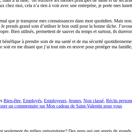
es, mais à la base, on retrouve les mêmes principes de santé et de sécuri
x chez moi, cela n’a rien à voir avec une entreprise, je porte mes lunett
mal que je transpose mes connaissances dans mon quotidien. Mais non, je 
Je prends grand soin d’utiliser le bon outil pour la bonne tâche. J’avoue
opre. Bien utilisés, permettent de sauver du temps et surtout, ils durero
effet bénéfique à prendre soin de ma santé et de ma sécurité quotidienne
e soir en me disant que j’ai tout mis en œuvre pour protéger ma famille
es
Bien-être
,
Employés
,
Employeurs
,
Jeunes
,
Non classé
,
Récits person
isser un commentaire
sur Mon cadeau de Saint-Valentin pour vous
t seulement du milieu universitaire? Des gens qui ont appris de grands c