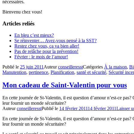
nécessaires.
Bienvenu chez vous!
Articles reliés
En bleu c’est mieux?
Se réinventer… Avez-vous pensé à la SST?
Restez chez vous, ça va bien aller!
Pas de relâche pour la prévention!
Février : le mois de l’amour!
Publié le
25 juin 2011
Auteur
conseilleresst
Catégories
À la maison
,
Bi
Manutention
,
pertinence
,
Planification
,
santé et sécurité
,
Sécurité ince
Mon cadeau de Saint-Valentin pour vous
En cette journée de St-Valentin, il est question d’amour n’est-ce pas? 
leur fournir un monde sécuritaire?
Auteur
conseilleresst
Publié le
14 février 2011
14 février 2011
Laisser 
En cette journée de St-Valentin, il est question d’amour n’est-ce pas? 
leur fournir un monde sécuritaire?