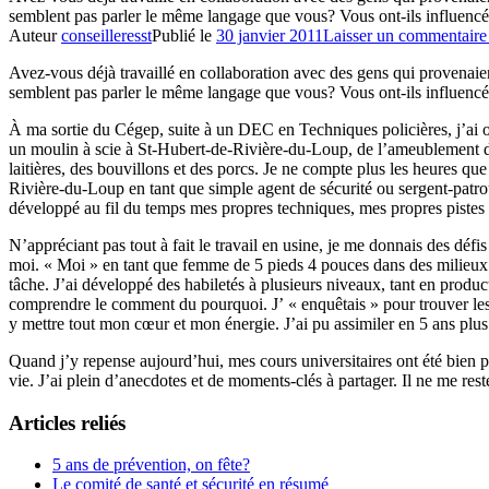
semblent pas parler le même langage que vous? Vous ont-ils influencé 
Auteur
conseilleresst
Publié le
30 janvier 2011
Laisser un commentaire
Avez-vous déjà travaillé en collaboration avec des gens qui provenaien
semblent pas parler le même langage que vous? Vous ont-ils influencé 
À ma sortie du Cégep, suite à un DEC en Techniques policières, j’ai oc
un moulin à scie à St-Hubert-de-Rivière-du-Loup, de l’ameublement 
laitières, des bouvillons et des porcs. Je ne compte plus les heures q
Rivière-du-Loup en tant que simple agent de sécurité ou sergent-patroui
développé au fil du temps mes propres techniques, mes propres pistes 
N’appréciant pas tout à fait le travail en usine, je me donnais des déf
moi. « Moi » en tant que femme de 5 pieds 4 pouces dans des milieux d
tâche. J’ai développé des habiletés à plusieurs niveaux, tant en produc
comprendre le comment du pourquoi. J’ « enquêtais » pour trouver les 
y mettre tout mon cœur et mon énergie. J’ai pu assimiler en 5 ans plus d
Quand j’y repense aujourd’hui, mes cours universitaires ont été bie
vie. J’ai plein d’anecdotes et de moments-clés à partager. Il ne me r
Articles reliés
5 ans de prévention, on fête?
Le comité de santé et sécurité en résumé