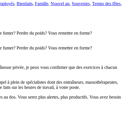
employés
,
Bienfaits
,
Famille
,
Nouvel an
,
Souvenirs
,
Temps des fêtes
,
de fumer? Perdre du poids? Vous remettre en forme?
de fumer? Perdre du poids? Vous remettre en forme?
îneuse privée, je peux vous confirmer que des exercices à chacun
pel à plein de spécialistes dont des entraîneurs, massothérapeutes,
its sur les heures de travail, à votre poste.
es au dos. Vous serez plus alertes, plus productifs. Vous avez besoin