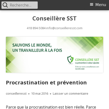
Rechercher :
Menu
Menu
principal
Aller
Conseillère SST
au
418 894-5084 info@conseilleresst.com
contenu
Procrastination et prévention
Auteur
conseilleresst
Publié
10 mai 2016
Laisser un commentaire
sur Procrasti
le
Parce que la procrastination est bien réelle. Parce