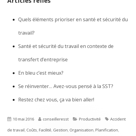
Articles reliés
Quels éléments prioriser en santé et sécurité du
travail?
Santé et sécurité du travail en contexte de
transfert d’entreprise
En bleu c’est mieux?
Se réinventer… Avez-vous pensé à la SST?
Restez chez vous, ça va bien aller!
Publié
10 mai 2016
Auteur
conseilleresst
Catégories
Productivité
Étiquettes
Accident
de travail
le
,
Coûts
,
Facilité
,
Gestion
,
Organisation
,
Planification
,