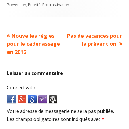
Prévention
,
Priorité
,
Procrastination
Article
Nouvelles règles
Article
Pas de vacances pour
Navigation
pour le cadenassage
précédent :
suivant :
la prévention!
de
en 2016
l’article
Laisser un commentaire
Connect with
Votre adresse de messagerie ne sera pas publiée.
Les champs obligatoires sont indiqués avec
*