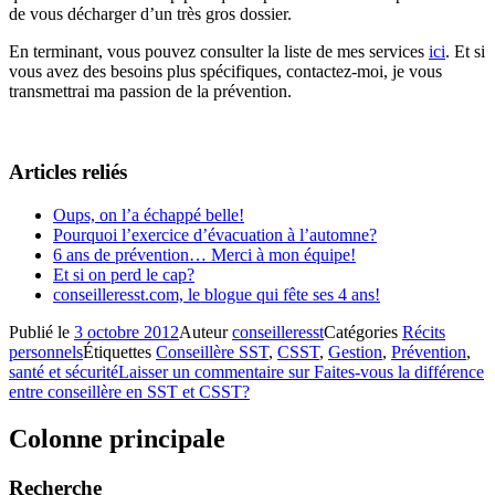
de vous décharger d’un très gros dossier.
En terminant, vous pouvez consulter la liste de mes services
ici
. Et si
vous avez des besoins plus spécifiques, contactez-moi, je vous
transmettrai ma passion de la prévention.
Articles reliés
Oups, on l’a échappé belle!
Pourquoi l’exercice d’évacuation à l’automne?
6 ans de prévention… Merci à mon équipe!
Et si on perd le cap?
conseilleresst.com, le blogue qui fête ses 4 ans!
Publié le
3 octobre 2012
Auteur
conseilleresst
Catégories
Récits
personnels
Étiquettes
Conseillère SST
,
CSST
,
Gestion
,
Prévention
,
santé et sécurité
Laisser un commentaire
sur Faites-vous la différence
entre conseillère en SST et CSST?
Colonne principale
Recherche