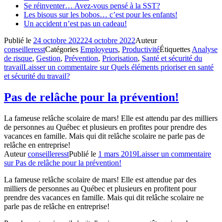
Se réinventer… Avez-vous pensé à la SST?
Les bisous sur les bobos… c’est pour les enfants!
Un accident n’est pas un cadeau!
Publié le
24 octobre 2022
24 octobre 2022
Auteur
conseilleresst
Catégories
Employeurs
,
Productivité
Étiquettes
Analyse
de risque
,
Gestion
,
Prévention
,
Priorisation
,
Santé et sécurité du
travail
Laisser un commentaire
sur Quels éléments prioriser en santé
et sécurité du travail?
Pas de relâche pour la prévention!
La fameuse relâche scolaire de mars! Elle est attendu par des milliers
de personnes au Québec et plusieurs en profites pour prendre des
vacances en famille. Mais qui dit relâche scolaire ne parle pas de
relâche en entreprise!
Auteur
conseilleresst
Publié le
1 mars 2019
Laisser un commentaire
sur Pas de relâche pour la prévention!
La fameuse relâche scolaire de mars! Elle est attendue par des
milliers de personnes au Québec et plusieurs en profitent pour
prendre des vacances en famille. Mais qui dit relâche scolaire ne
parle pas de relâche en entreprise!