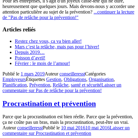
Pour les entreprises, il s'agit d'un joyeux casse-tête qui ne dure,
heureusement que quelques jours. Mais devons-nous y accorder une
attention particulière au sujet de la prévention?
...continuer la lecture
de
"Pas de relâche pour la prévention!"
Articles reliés
Restez chez vous, ça va bien aller!
Mars c’est la relâche, mais pas pour l’hiver!
Depuis 2019…
Poisson d’avril!
Février : le mois de l’amour!
Publié le
1 mars 2019
Auteur
conseilleresst
Catégories
Employeurs
Étiquettes
Gestion
,
Obligations
,
Organisation
,
Planification
,
Prévention
,
Relâche
,
santé et sécurité
Laisser un
commentaire
sur Pas de relâche pour la prévention!
Procrastination et prévention
Parce que la procrastination est bien réelle. Parce que la prévention,
ça ne coûte pas un bras, mais la procrastination, peut-être un vrai.
Auteur
conseilleresst
Publié le
10 mai 2016
10 mai 2016
Laisser un
commentaire
sur Procrastination et prévention