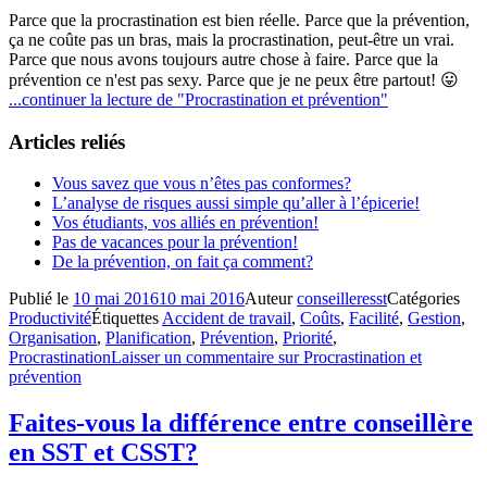
Parce que la procrastination est bien réelle. Parce que la prévention,
ça ne coûte pas un bras, mais la procrastination, peut-être un vrai.
Parce que nous avons toujours autre chose à faire. Parce que la
prévention ce n'est pas sexy. Parce que je ne peux être partout! 😛
...continuer la lecture de
"Procrastination et prévention"
Articles reliés
Vous savez que vous n’êtes pas conformes?
L’analyse de risques aussi simple qu’aller à l’épicerie!
Vos étudiants, vos alliés en prévention!
Pas de vacances pour la prévention!
De la prévention, on fait ça comment?
Publié le
10 mai 2016
10 mai 2016
Auteur
conseilleresst
Catégories
Productivité
Étiquettes
Accident de travail
,
Coûts
,
Facilité
,
Gestion
,
Organisation
,
Planification
,
Prévention
,
Priorité
,
Procrastination
Laisser un commentaire
sur Procrastination et
prévention
Faites-vous la différence entre conseillère
en SST et CSST?