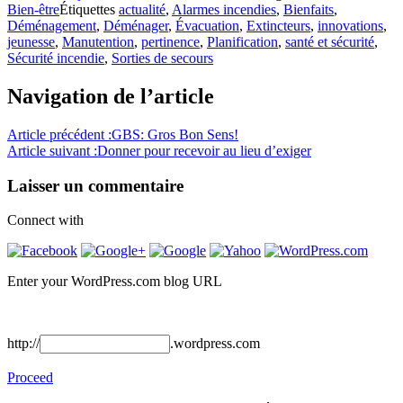
Bien-être
Étiquettes
actualité
,
Alarmes incendies
,
Bienfaits
,
Déménagement
,
Déménager
,
Évacuation
,
Extincteurs
,
innovations
,
jeunesse
,
Manutention
,
pertinence
,
Planification
,
santé et sécurité
,
Sécurité incendie
,
Sorties de secours
Navigation de l’article
Article précédent :
GBS: Gros Bon Sens!
Article suivant :
Donner pour recevoir au lieu d’exiger
Laisser un commentaire
Connect with
Enter your WordPress.com blog URL
http://
.wordpress.com
Proceed