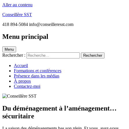
Aller au contenu
Conseillère SST
418 894-5084 info@conseilleresst.com
Menu principal
Menu
Rechercher :
Accueil
Formations et conférences
Présence dans les médias
À propos
Contactez-moi
Du déménagement à l’aménagement…
sécuritaire
La saison des déménagements bas son plein. Et vous, avez-vous