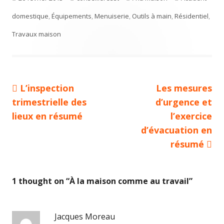
domestique
le
,
Équipements
,
Menuiserie
,
Outils à main
,
Résidentiel
,
Travaux maison
Article
L’inspection
Article
Les mesures
Navigation
trimestrielle des
précédent :
d’urgence et
suivant :
de
lieux en résumé
l’exercice
d’évacuation en
l’article
résumé
1 thought on “
À la maison comme au travail
”
Jacques Moreau