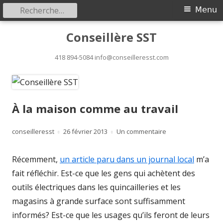
Rechercher :
Menu
Menu
principal
Aller
Conseillère SST
au
418 894-5084 info@conseilleresst.com
contenu
À la maison comme au travail
Auteur
conseilleresst
Publié
26 février 2013
Un commentaire
sur À la maison co
le
Récemment,
un article paru dans un journal local
m’a
fait réfléchir. Est-ce que les gens qui achètent des
outils électriques dans les quincailleries et les
magasins à grande surface sont suffisamment
informés? Est-ce que les usages qu’ils feront de leurs