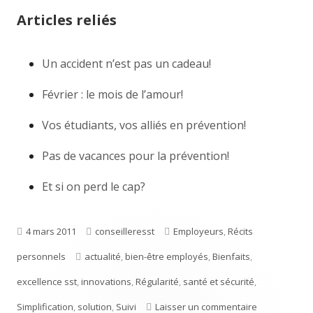
Articles reliés
Un accident n’est pas un cadeau!
Février : le mois de l’amour!
Vos étudiants, vos alliés en prévention!
Pas de vacances pour la prévention!
Et si on perd le cap?
Publié
4 mars 2011
Auteur
conseilleresst
Catégories
Employeurs
,
Récits
personnels
le
Étiquettes
actualité
,
bien-être employés
,
Bienfaits
,
excellence sst
,
innovations
,
Régularité
,
santé et sécurité
,
Simplification
,
solution
,
Suivi
Laisser un commentaire
sur Une bell