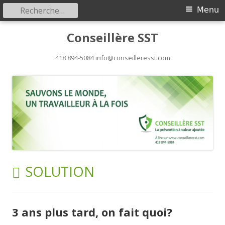
Rechercher :
Menu
Menu
principal
Aller
Conseillère SST
au
418 894-5084 info@conseilleresst.com
contenu
ÉTIQUETTE :
SOLUTION
3 ans plus tard, on fait quoi?