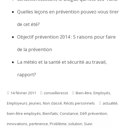
Quelles leçons en prévention pouvez-vous tirer
de cet été?
Objectif prévention 2014 : 5 raisons pour faire
de la prévention
La météo et la santé et sécurité au travail,
rapport?
Publié
14 février 2011
Auteur
conseilleresst
Catégories
Bien-être
,
Employés
,
Employeurs
le
,
Jeunes
,
Non classé
,
Récits personnels
Étiquettes
actualité
,
bien-être employés
,
Bienfaits
,
Constance
,
Défi prévention
,
innovations
,
pertinence
,
Problème
,
solution
,
Suivi