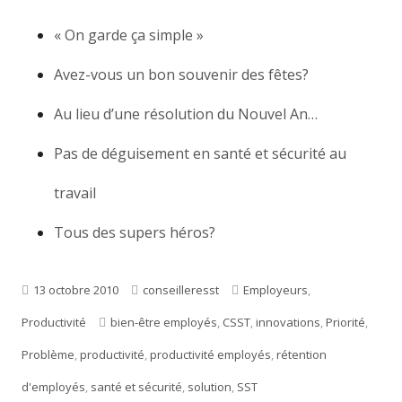
« On garde ça simple »
Avez-vous un bon souvenir des fêtes?
Au lieu d’une résolution du Nouvel An…
Pas de déguisement en santé et sécurité au
travail
Tous des supers héros?
Publié
13 octobre 2010
Auteur
conseilleresst
Catégories
Employeurs
,
Productivité
le
Étiquettes
bien-être employés
,
CSST
,
innovations
,
Priorité
,
Problème
,
productivité
,
productivité employés
,
rétention
d'employés
,
santé et sécurité
,
solution
,
SST