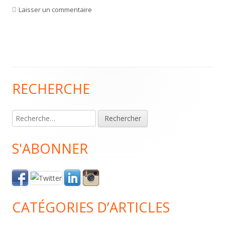
Laisser un commentaire
sur Un plus pour votre productivité et votre
RECHERCHE
Colonne
principale
Rechercher :
S'ABONNER
CATÉGORIES D’ARTICLES