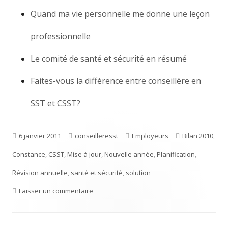
Quand ma vie personnelle me donne une leçon
professionnelle
Le comité de santé et sécurité en résumé
Faites-vous la différence entre conseillère en
SST et CSST?
Publié
6 janvier 2011
Auteur
conseilleresst
Catégories
Employeurs
Étiquettes
Bilan 2010
,
Constance
le
,
CSST
,
Mise à jour
,
Nouvelle année
,
Planification
,
Révision annuelle
,
santé et sécurité
,
solution
Laisser un commentaire
sur Je vous souhaite une bonne année en to