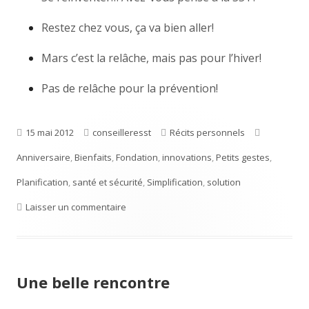
Restez chez vous, ça va bien aller!
Mars c’est la relâche, mais pas pour l’hiver!
Pas de relâche pour la prévention!
Publié
15 mai 2012
Auteur
conseilleresst
Catégories
Récits personnels
Étiquettes
Anniversaire
le
,
Bienfaits
,
Fondation
,
innovations
,
Petits gestes
,
Planification
,
santé et sécurité
,
Simplification
,
solution
Laisser un commentaire
sur 3 ans plus tard, on fait quoi?
Une belle rencontre