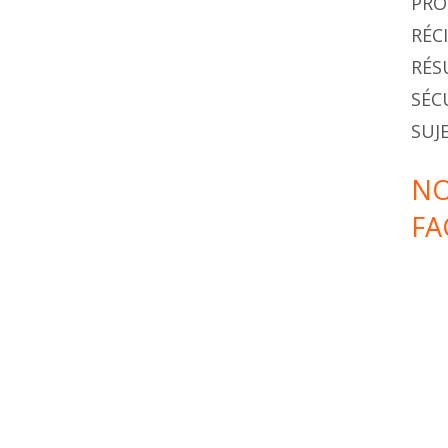
PRO
RÉC
RÉS
SÉC
SUJ
NO
FA