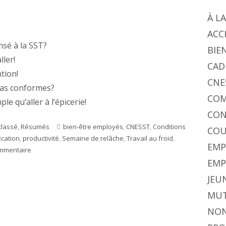
À L
ACC
sé à la SST?
BIE
ller!
CAD
tion!
CNE
pas conformes?
COM
le qu’aller à l’épicerie!
CON
gories
classé
,
Résumés
Étiquettes
bien-être employés
,
CNESST
,
Conditions
COU
ication
,
productivité
,
Semaine de relâche
,
Travail au froid
,
EMP
ommentaire
sur Mars c’est la relâche, mais pas pour l’hiver!
EMP
JEU
MUT
NON