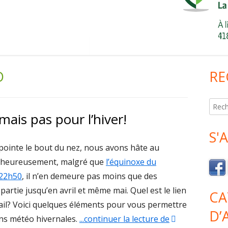
D
RE
Co
pri
Reche
 mais pas pour l’hiver!
S'
pointe le bout du nez, nous avons hâte au
 Malheureusement, malgré que
l’équinoxe du
 22h50
, il n’en demeure pas moins que des
partie jusqu’en avril et même mai. Quel est le lien
CA
avail? Voici quelques éléments pour vous permettre
D’
ons météo hivernales.
...continuer la lecture de
"Mars c’est la r