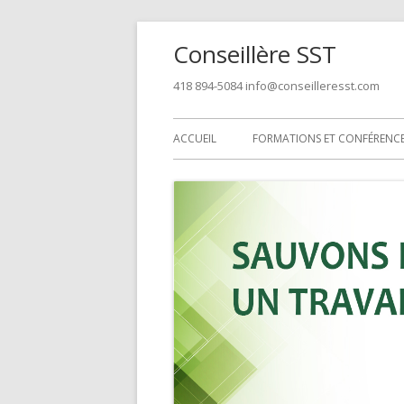
Aller
Conseillère SST
au
contenu
418 894-5084 info@conseilleresst.com
Menu
ACCUEIL
FORMATIONS ET CONFÉRENC
principal