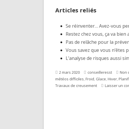
Articles reliés
Se réinventer… Avez-vous pen
Restez chez vous, ça va bien a
Pas de relâche pour la préven
Vous savez que vous n’êtes 
L’analyse de risques aussi simp
Publié
2 mars 2020
Auteur
conseilleresst
Caté
Non 
météos difficiles
le
,
Froid
,
Glace
,
Hiver
,
Planif
Travaux de creusement
Laisser un c