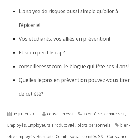
L’analyse de risques aussi simple qu’aller à
l’épicerie!
Vos étudiants, vos alliés en prévention!
Et si on perd le cap?
conseilleresst.com, le blogue qui fête ses 4 ans!
Quelles leçons en prévention pouvez-vous tirer
de cet été?
Publié
15 juillet 2011
Auteur
conseilleresst
Catégories
Bien-être
,
Comité SST
,
Employés
le
,
Employeurs
,
Productivité
,
Récits personnels
Étiquettes
bien-
être employés
,
Bienfaits
,
Comité social
,
comités SST
,
Constance
,