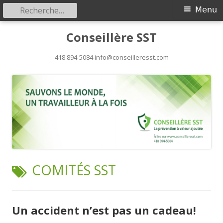
Rechercher :
Menu
Menu
principal
Aller
Conseillère SST
au
418 894-5084 info@conseilleresst.com
contenu
ÉTIQUETTE :
COMITÉS SST
Un accident n’est pas un cadeau!