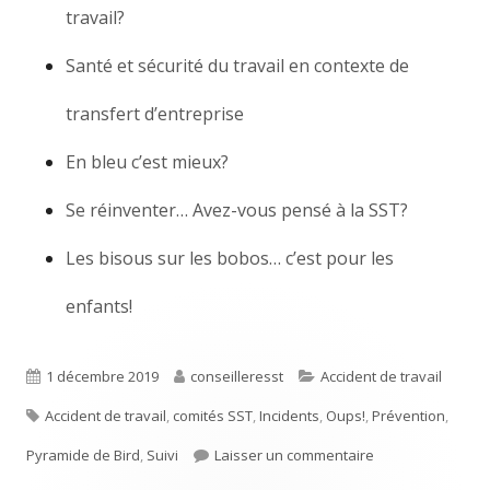
travail?
Santé et sécurité du travail en contexte de
transfert d’entreprise
En bleu c’est mieux?
Se réinventer… Avez-vous pensé à la SST?
Les bisous sur les bobos… c’est pour les
enfants!
Publié
1 décembre 2019
Auteur
conseilleresst
Catégories
Accident de travail
Étiquettes
Accident de travail
le
,
comités SST
,
Incidents
,
Oups!
,
Prévention
,
Pyramide de Bird
,
Suivi
Laisser un commentaire
sur Un accident n