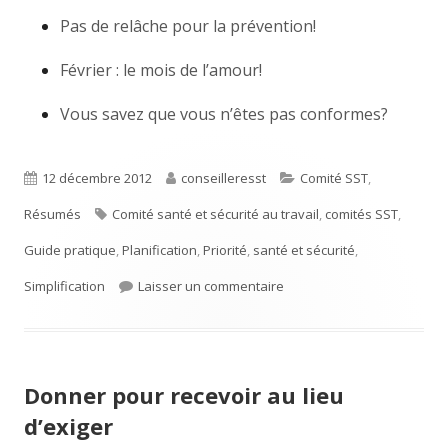
Pas de relâche pour la prévention!
Février : le mois de l’amour!
Vous savez que vous n’êtes pas conformes?
Publié
12 décembre 2012
Auteur
conseilleresst
Catégories
Comité SST
,
Résumés
le
Étiquettes
Comité santé et sécurité au travail
,
comités SST
,
Guide pratique
,
Planification
,
Priorité
,
santé et sécurité
,
Simplification
Laisser un commentaire
sur Le comité de santé et 
Donner pour recevoir au lieu
d’exiger