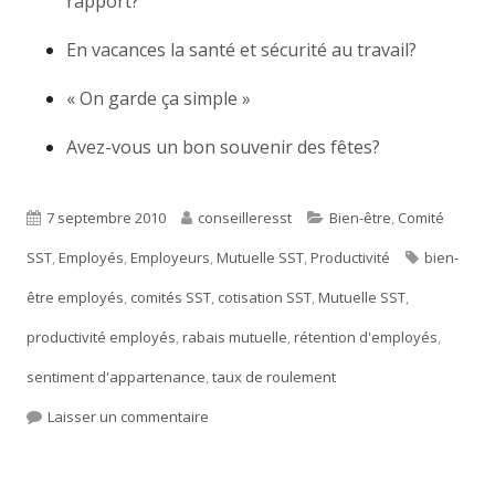
rapport?
En vacances la santé et sécurité au travail?
« On garde ça simple »
Avez-vous un bon souvenir des fêtes?
Publié
7 septembre 2010
Auteur
conseilleresst
Catégories
Bien-être
,
Comité
SST
le
,
Employés
,
Employeurs
,
Mutuelle SST
,
Productivité
Étiquettes
bien-
être employés
,
comités SST
,
cotisation SST
,
Mutuelle SST
,
productivité employés
,
rabais mutuelle
,
rétention d'employés
,
sentiment d'appartenance
,
taux de roulement
Laisser un commentaire
sur Pourquoi investir dans votre santé et s